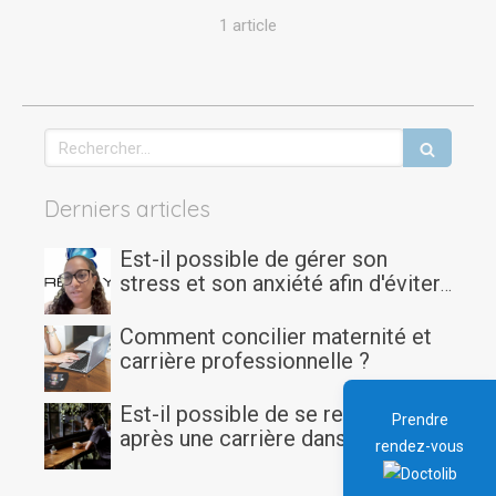
1 article
Rechercher
Derniers articles
Est-il possible de gérer son
stress et son anxiété afin d'éviter
le burn-out quand on est étudiant
ou doctorant?
Comment concilier maternité et
carrière professionnelle ?
Est-il possible de se reconvertir
Prendre
après une carrière dans la
rendez-vous
logistique ou l’aide à la personne
?