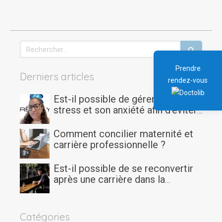
Rechercher
Prendre
Derniers articles
rendez-vous
Est-il possible de gérer son
stress et son anxiété afin d'éviter
le burn-out quand on est étudiant
ou doctorant?
Comment concilier maternité et
carrière professionnelle ?
Est-il possible de se reconvertir
après une carrière dans la
logistique ou l’aide à la personne
?
Catégories