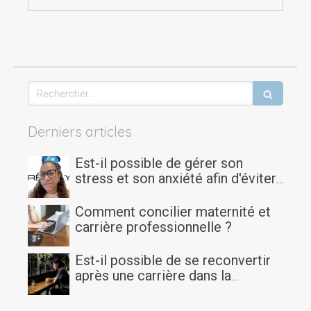
Rechercher
Derniers articles
Est-il possible de gérer son
stress et son anxiété afin d'éviter
le burn-out quand on est étudiant
ou doctorant?
Comment concilier maternité et
carrière professionnelle ?
Est-il possible de se reconvertir
après une carrière dans la
logistique ou l’aide à la personne
?